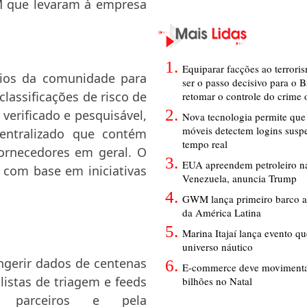
M que levaram à empresa
Equiparar facções ao terrori
rios da comunidade para
ser o passo decisivo para o B
classificações de risco de
retomar o controle do crime
verificado e pesquisável,
Nova tecnologia permite que 
móveis detectem logins susp
ntralizado que contém
tempo real
ornecedores em geral. O
EUA apreendem petroleiro na
com base em iniciativas
Venezuela, anuncia Trump
GWM lança primeiro barco a
da América Latina
Marina Itajaí lança evento q
universo náutico
 ingerir dados de centenas
E-commerce deve movimenta
 listas de triagem e feeds
bilhões no Natal
, parceiros e pela