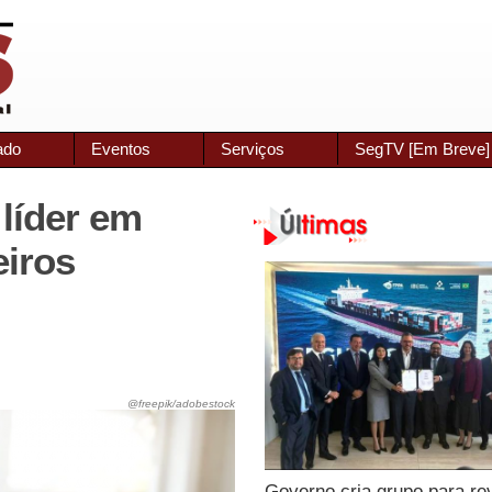
ado
Eventos
Serviços
SegTV [Em Breve]
líder em
eiros
@freepik/adobestock
Governo cria grupo para re