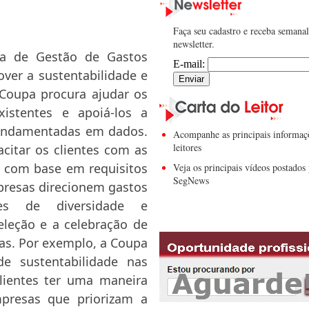
Faça seu cadastro e receba semana
newsletter.
ma de Gestão de Gastos
E-mail:
over a sustentabilidade e
Coupa procura ajudar os
xistentes e apoiá-los a
fundamentadas em dados.
Acompanhe as principais informaç
leitores
acitar os clientes com as
os com base em requisitos
Veja os principais vídeos postados 
SegNews
presas direcionem gastos
res de diversidade e
seleção e a celebração de
as. Por exemplo, a Coupa
de sustentabilidade nas
lientes ter uma maneira
mpresas que priorizam a