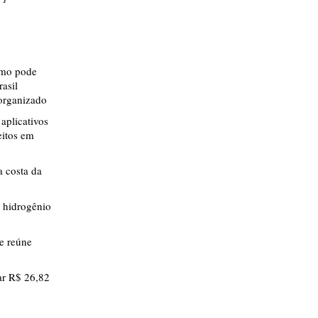
smo pode
rasil
 organizado
aplicativos
eitos em
 costa da
 hidrogênio
ue reúne
r R$ 26,82