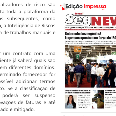
lizadores de risco são
cta toda a plataforma da
os subsequentes, como
 a Inteligência de Riscos
ga de trabalhos manuais e
ir um contrato com uma
liente já saberá quais são
 em diferentes domínios.
terminado fornecedor for
sível adicionar termos
co. Se a classificação de
 poderá ser suspenso
vações de faturas e até
gado e mitigado.