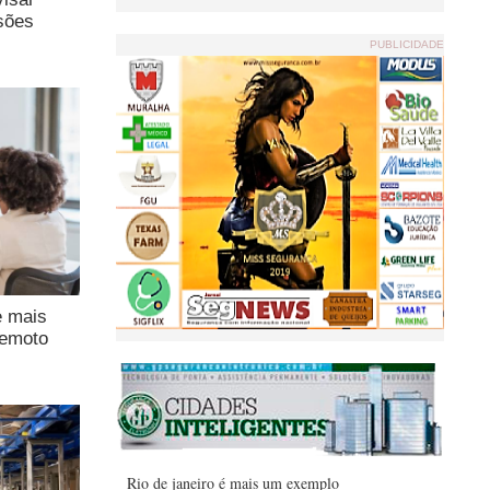
sões
PUBLICIDADE
e mais
remoto
Rio de janeiro é mais um exemplo