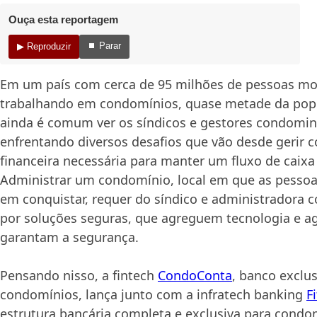
Ouça esta reportagem
⏹ Parar
▶ Reproduzir
Em um país com cerca de 95 milhões de pessoas m
trabalhando em condomínios, quase metade da popul
ainda é comum ver os síndicos e gestores condomini
enfrentando diversos desafios que vão desde gerir co
financeira necessária para manter um fluxo de caixa
Administrar um condomínio, local em que as pess
em conquistar, requer do síndico e administradora 
por soluções seguras, que agreguem tecnologia e ag
garantam a segurança.
Pensando nisso, a fintech
CondoConta
, banco exclu
condomínios, lança junto com a infratech banking
F
estrutura bancária completa e exclusiva para condo