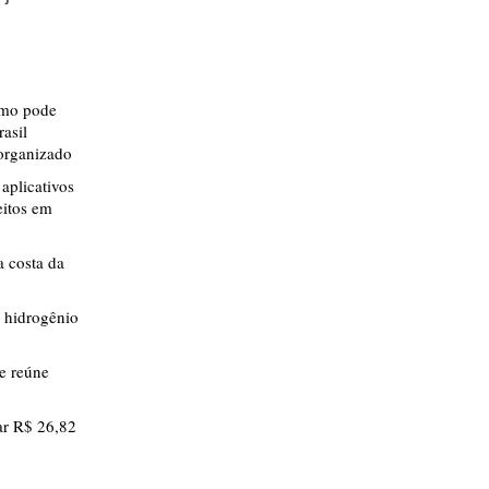
smo pode
rasil
 organizado
aplicativos
eitos em
 costa da
 hidrogênio
ue reúne
r R$ 26,82