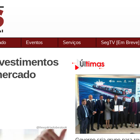
ado
Eventos
Serviços
SegTV [Em Breve]
nvestimentos
mercado
@freepik/adobestock
Governo cria grupo para re