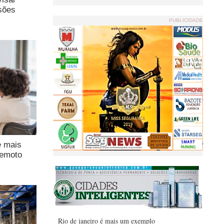
sões
PUBLICIDADE
e mais
remoto
Rio de janeiro é mais um exemplo