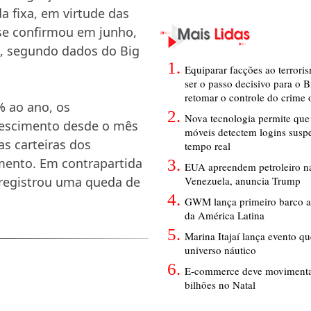
a fixa, em virtude das
 se confirmou em junho,
, segundo dados do Big
Equiparar facções ao terrori
ser o passo decisivo para o B
retomar o controle do crime
% ao ano, os
Nova tecnologia permite que 
crescimento desde o mês
móveis detectem logins susp
as carteiras dos
tempo real
mento. Em contrapartida
EUA apreendem petroleiro na
Venezuela, anuncia Trump
 registrou uma queda de
GWM lança primeiro barco a
da América Latina
Marina Itajaí lança evento q
universo náutico
E-commerce deve movimenta
bilhões no Natal