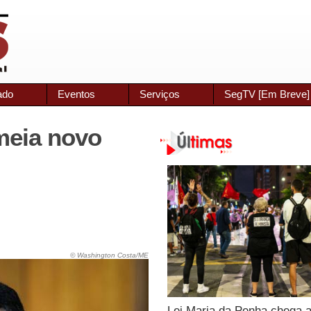
ado
Eventos
Serviços
SegTV [Em Breve]
meia novo
© Washington Costa/ME
Lei Maria da Penha chega 