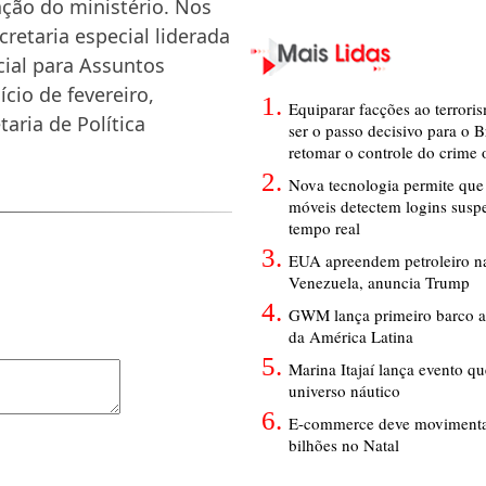
ação do ministério. Nos
retaria especial liderada
cial para Assuntos
cio de fevereiro,
Equiparar facções ao terrori
aria de Política
ser o passo decisivo para o B
retomar o controle do crime
Nova tecnologia permite que 
móveis detectem logins susp
tempo real
EUA apreendem petroleiro na
Venezuela, anuncia Trump
GWM lança primeiro barco a
da América Latina
Marina Itajaí lança evento q
universo náutico
E-commerce deve movimenta
bilhões no Natal