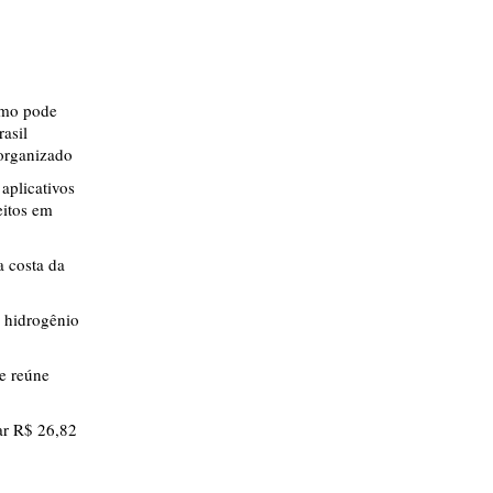
smo pode
rasil
 organizado
aplicativos
eitos em
 costa da
 hidrogênio
ue reúne
r R$ 26,82