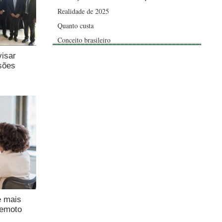
Realidade de 2025
Quanto custa
Conceito brasileiro
visar
sões
e mais
remoto