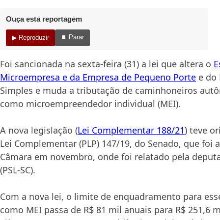
Ouça esta reportagem
⏹ Parar
▶ Reproduzir
Foi sancionada na sexta-feira (31) a lei que altera o
E
Microempresa e da Empresa de Pequeno Porte
e do 
Simples e muda a tributação de caminhoneiros autô
como microempreendedor individual (MEI).
A nova legislação (
Lei Complementar 188/21
) teve o
Lei Complementar (PLP) 147/19, do Senado, que foi 
Câmara em novembro, onde foi relatado pela deputa
(PSL-SC).
Com a nova lei, o limite de enquadramento para es
como MEI passa de R$ 81 mil anuais para R$ 251,6 mi