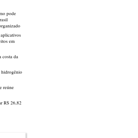
smo pode
rasil
 organizado
aplicativos
eitos em
 costa da
 hidrogênio
ue reúne
r R$ 26,82