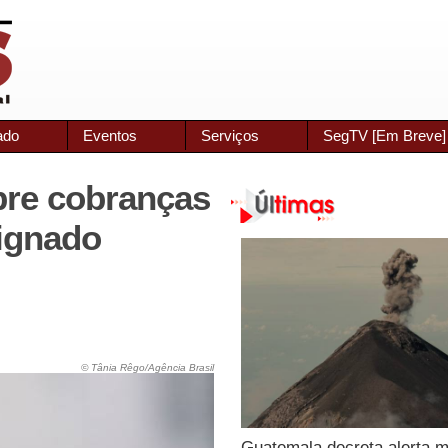
ado
Eventos
Serviços
SegTV [Em Breve]
re cobranças
signado
© Tânia Rêgo/Agência Brasil
Guatemala decreta alerta 