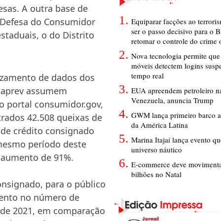
esas. A outra base de
 Defesa do Consumidor
Equiparar facções ao terrori
ser o passo decisivo para o B
staduais, o do Distrito
retomar o controle do crime
Nova tecnologia permite que 
móveis detectem logins susp
tempo real
vazamento de dados dos
ataprev assumem
EUA apreendem petroleiro na
Venezuela, anuncia Trump
o portal consumidor.gov,
GWM lança primeiro barco a
trados 42.508 queixas de
da América Latina
 de crédito consignado
Marina Itajaí lança evento q
 mesmo período deste
universo náutico
m aumento de 91%.
E-commerce deve movimenta
bilhões no Natal
onsignado, para o público
mento no número de
o de 2021, em comparação