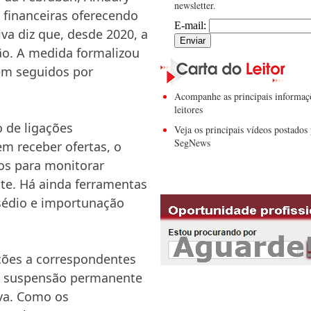
newsletter.
s financeiras oferecendo
E-mail:
va diz que, desde 2020, a
ão. A medida formalizou
em seguidos por
Acompanhe as principais informaç
leitores
 de ligações
Veja os principais vídeos postados 
SegNews
m receber ofertas, o
os para monitorar
te. Há ainda ferramentas
sédio e importunação
ções a correspondentes
 à suspensão permanente
iva. Como os