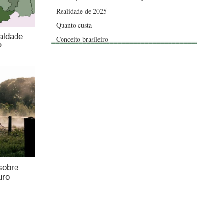
Realidade de 2025
Quanto custa
aldade
Conceito brasileiro
P
sobre
uro