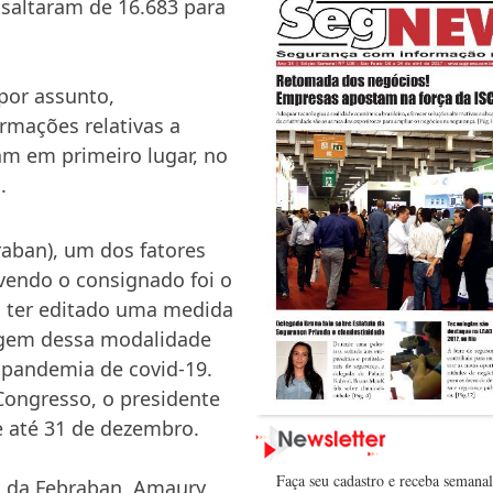
saltaram de 16.683 para
 por assunto,
rmações relativas a
am em primeiro lugar, no
.
raban), um dos fatores
vendo o consignado foi o
o ter editado uma medida
rgem dessa modalidade
pandemia de covid-19.
Congresso, o presidente
de até 31 de dezembro.
Faça seu cadastro e receba semana
o da Febraban, Amaury