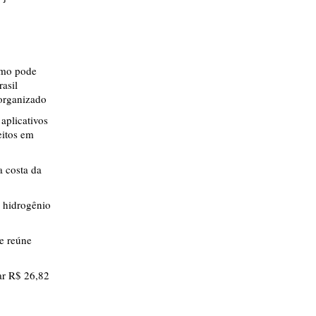
smo pode
rasil
 organizado
aplicativos
eitos em
 costa da
 hidrogênio
ue reúne
r R$ 26,82