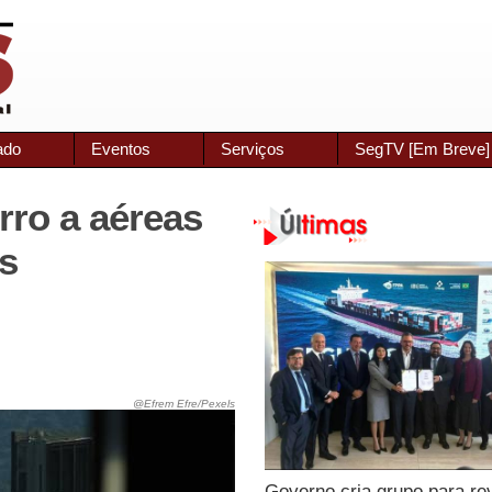
ado
Eventos
Serviços
SegTV [Em Breve]
ro a aéreas
s
@Efrem Efre/Pexels
Governo cria grupo para re