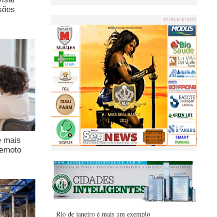
sões
PUBLICIDADE
e mais
remoto
Rio de janeiro é mais um exemplo