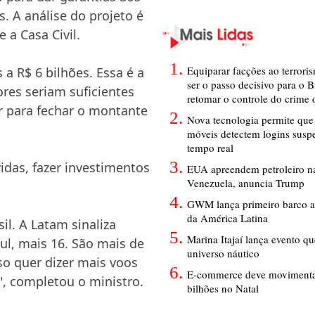
. A análise do projeto é
 a Casa Civil.
Equiparar facções ao terrori
a R$ 6 bilhões. Essa é a
ser o passo decisivo para o B
res seriam suficientes
retomar o controle do crime
r para fechar o montante
Nova tecnologia permite que 
móveis detectem logins susp
tempo real
idas, fazer investimentos
EUA apreendem petroleiro na
Venezuela, anuncia Trump
GWM lança primeiro barco a
da América Latina
il. A Latam sinaliza
Marina Itajaí lança evento q
ul, mais 16. São mais de
universo náutico
so quer dizer mais voos
E-commerce deve movimenta
", completou o ministro.
bilhões no Natal