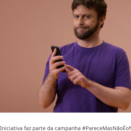
Iniciativa faz parte da campanha #PareceMasNãoÉo