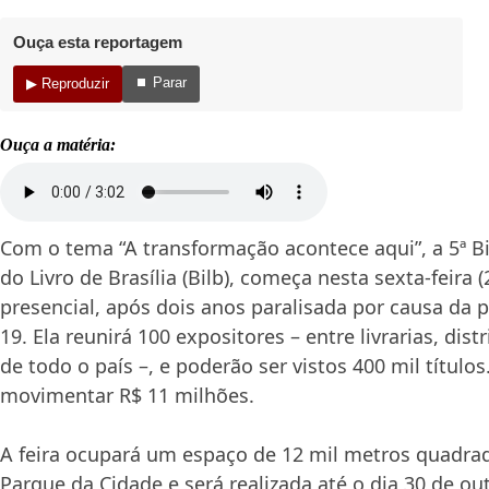
Ouça esta reportagem
⏹ Parar
▶ Reproduzir
Ouça a matéria:
Com o tema “A transformação acontece aqui”, a 5ª Bi
do Livro de Brasília (Bilb), começa nesta
sexta
-feira 
presencial, após dois anos paralisada por causa da 
19. Ela reunirá 100 expositores – entre livrarias, dist
de todo o país –, e poderão ser vistos 400 mil títulos
movimentar R$ 11 milhões.
A feira ocupará um espaço de 12 mil metros quadra
Parque da Cidade e será realizada até o dia
30 de ou