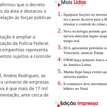
 afirmou que o decreto
s da área e destacou o
Equiparar facções ao terrori
lação às forças públicas
ser o passo decisivo para o B
retomar o controle do crime
Nova tecnologia permite que 
móveis detectem logins susp
tação é ampliar o
tempo real
ação da Polícia Federal.
EUA apreendem petroleiro na
s companhias representa
Venezuela, anuncia Trump
entos sujeitos a controle
GWM lança primeiro barco a
da América Latina
Marina Itajaí lança evento q
l, Andrei Rodrigues, as
universo náutico
 o universo de empresas
E-commerce deve movimenta
va é que mais de 17 mil
bilhões no Natal
mentação, ante cerca de