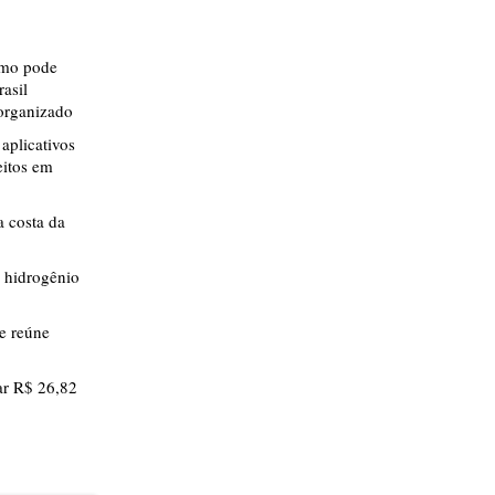
smo pode
rasil
 organizado
aplicativos
eitos em
 costa da
 hidrogênio
ue reúne
r R$ 26,82