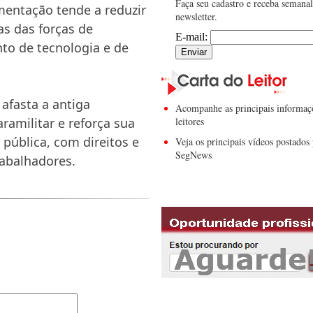
Faça seu cadastro e receba semana
mentação tende a reduzir
newsletter.
as das forças de
E-mail:
to de tecnologia e de
fasta a antiga
Acompanhe as principais informaç
aramilitar e reforça sua
leitores
pública, com direitos e
Veja os principais vídeos postados 
SegNews
rabalhadores.