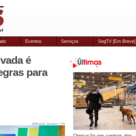
ado
Eventos
Serviços
SegTV [Em Breve]
ivada é
egras para
@Ricardo Stuckert / PR
Operação em centros dos