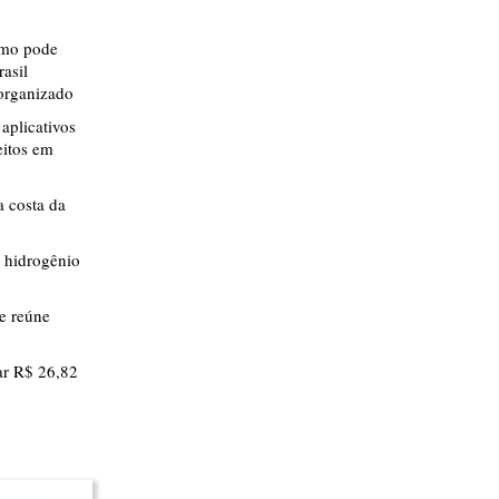
smo pode
rasil
 organizado
aplicativos
eitos em
 costa da
 hidrogênio
ue reúne
r R$ 26,82