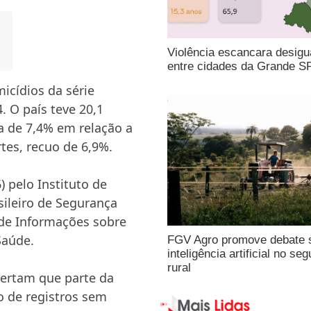
Violência escancara desigu
entre cidades da Grande S
icídios da série
. O país teve 20,1
a de 7,4% em relação a
es, recuo de 6,9%.
6) pelo
Instituto de
ileiro de Segurança
de Informações sobre
Saúde.
FGV Agro promove debate 
inteligência artificial no seg
rural
lertam que parte da
o de registros sem