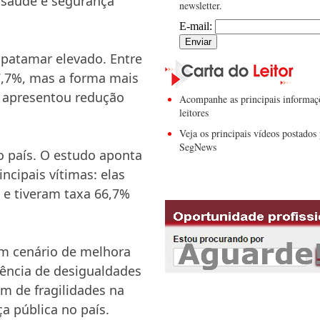
e saúde e segurança
newsletter.
E-mail:
patamar elevado. Entre
7,7%, mas a forma mais
o apresentou redução
Acompanhe as principais informaç
leitores
Veja os principais vídeos postados 
SegNews
o país. O estudo aponta
cipais vítimas: elas
 e tiveram taxa 66,7%
m cenário de melhora
tência de desigualdades
ém de fragilidades na
a pública no país.