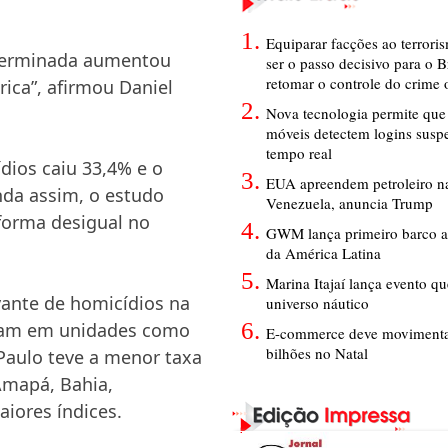
Equiparar facções ao terrori
eterminada aumentou
ser o passo decisivo para o B
retomar o controle do crime
ica”, afirmou Daniel
Nova tecnologia permite que 
móveis detectem logins susp
tempo real
dios caiu 33,4% e o
EUA apreendem petroleiro na
nda assim, o estudo
Venezuela, anuncia Trump
 forma desigual no
GWM lança primeiro barco a
da América Latina
Marina Itajaí lança evento q
ante de homicídios na
universo náutico
eram em unidades como
E-commerce deve movimenta
bilhões no Natal
 Paulo teve a menor taxa
 Amapá, Bahia,
iores índices.