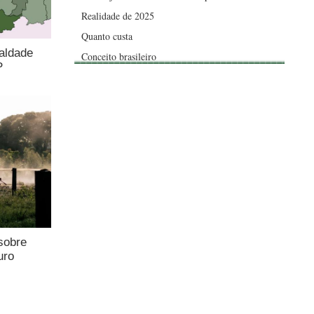
Realidade de 2025
Quanto custa
aldade
Conceito brasileiro
P
sobre
uro