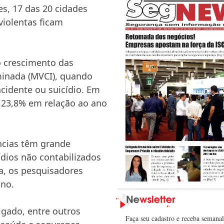
s, 17 das 20 cidades
violentas ficam
 crescimento das
minada (MVCI), quando
 acidente ou suicídio. Em
e 23,8% em relação ao ano
ncias têm grande
ídios não contabilizados
a, os pesquisadores
ano.
igado, entre outros
Faça seu cadastro e receba semana