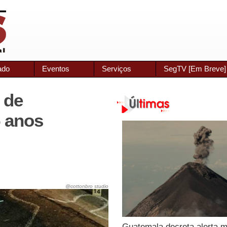
ado
Eventos
Serviços
SegTV [Em Breve]
 de
5 anos
@cottonbro studio
Guatemala decreta alerta 