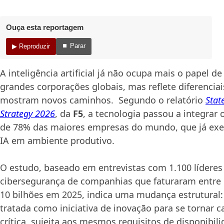
Ouça esta reportagem
⏹ Parar
▶ Reproduzir
A inteligência artificial já não ocupa mais o papel 
grandes corporações globais, mas reflete diferencia
mostram novos caminhos. Segundo o relatório
Stat
Strategy 2026
, da
F5
, a tecnologia passou a integrar 
de 78% das maiores empresas do mundo, que já exe
IA em ambiente produtivo.
O estudo, baseado em entrevistas com 1.100 líderes 
cibersegurança de companhias que faturaram entre 
10 bilhões em 2025, indica uma mudança estrutural: 
tratada como iniciativa de inovação para se tornar c
crítica, sujeita aos mesmos requisitos de disponibil