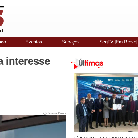
ado
Eventos
Serviços
SegTV [Em Breve]
 interesse
@Geratto Press
Governo cria grupo para re