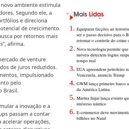
o novo ambiente estimula
dores. Segundo ele, a
rtfólios e direciona
otencial de crescimento.
Equiparar facções ao terrori
ser o passo decisivo para o B
busca por retornos mais
retomar o controle do crime
”, afirma.
Nova tecnologia permite que 
móveis detectem logins susp
ercado de venture
tempo real
dos de juros reduzidos.
EUA apreendem petroleiro na
imentos, impulsionado
Venezuela, anuncia Trump
anto pelo
GWM lança primeiro barco a
da América Latina
 Brasil.
Marina Itajaí lança evento q
universo náutico
imular a inovação e a
E-commerce deve movimenta
ups passam a contar
bilhões no Natal
 acelerar operações,