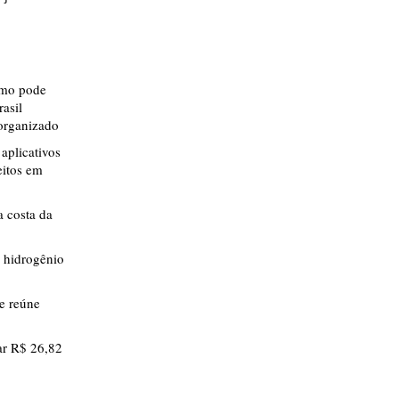
smo pode
rasil
 organizado
aplicativos
eitos em
 costa da
 hidrogênio
ue reúne
r R$ 26,82