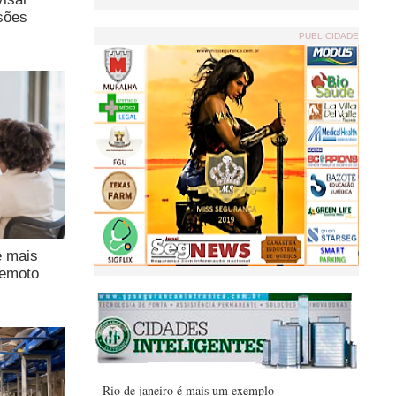
sões
PUBLICIDADE
e mais
remoto
Rio de janeiro é mais um exemplo