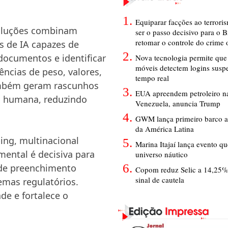
Equiparar facções ao terrori
soluções combinam
ser o passo decisivo para o B
retomar o controle do crime
 de IA capazes de
 documentos e identificar
Nova tecnologia permite que 
móveis detectem logins susp
ncias de peso, valores,
tempo real
também geram rascunhos
EUA apreendem petroleiro na
o humana, reduzindo
Venezuela, anuncia Trump
GWM lança primeiro barco a
da América Latina
ing, multinacional
Marina Itajaí lança evento q
mental é decisiva para
universo náutico
 de preenchimento
Copom reduz Selic a 14,25
sinal de cautela
emas regulatórios.
de e fortalece o