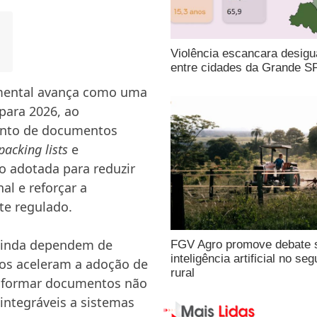
Violência escancara desigu
entre cidades da Grande S
cumental avança como uma
para 2026, ao
mento de documentos
packing lists
e
o adotada para reduzir
al e reforçar a
te regulado.
 ainda dependem de
FGV Agro promove debate 
inteligência artificial no seg
cos aceleram a adoção de
rural
nsformar documentos não
integráveis a sistemas