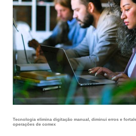
Tecnologia elimina digitação manual, diminui erros e forta
operações de comex