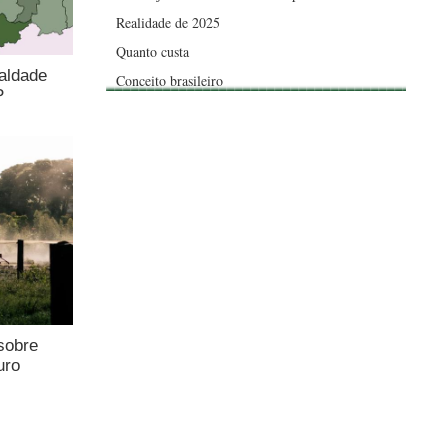
Realidade de 2025
Quanto custa
aldade
Conceito brasileiro
P
sobre
uro