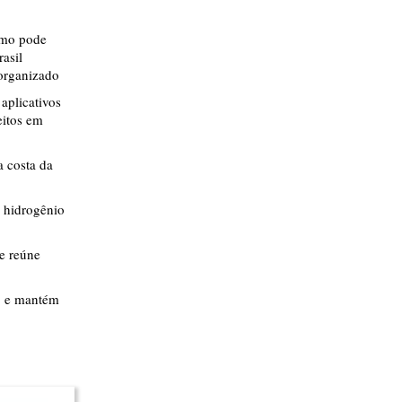
smo pode
rasil
 organizado
aplicativos
eitos em
 costa da
 hidrogênio
ue reúne
% e mantém