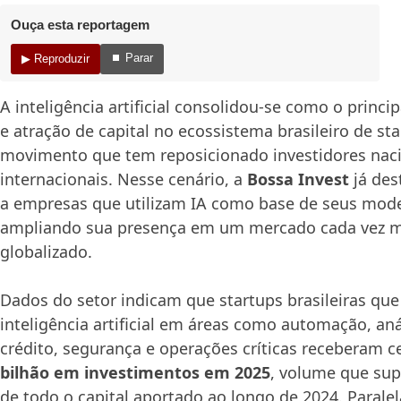
Ouça esta reportagem
⏹ Parar
▶ Reproduzir
A inteligência artificial consolidou-se como o princi
e atração de capital no ecossistema brasileiro de st
movimento que tem reposicionado investidores naci
internacionais. Nesse cenário, a
Bossa Invest
já des
a empresas que utilizam IA como base de seus mode
ampliando sua presença em um mercado cada vez m
globalizado.
Dados do setor indicam que startups brasileiras que
inteligência artificial em áreas como automação, aná
crédito, segurança e operações críticas receberam c
bilhão em investimentos em 2025
, volume que su
de todo o capital aportado ao longo de 2024. Paral