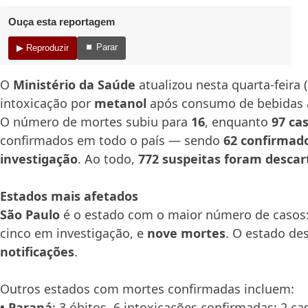
Ouça esta reportagem
⏹ Parar
▶ Reproduzir
O
Ministério da Saúde
atualizou nesta quarta-feira 
intoxicação por
metanol
após consumo de bebidas al
O número de mortes subiu para
16
, enquanto
97 ca
confirmados em todo o país — sendo
62 confirmad
investigação
. Ao todo,
772 suspeitas foram descar
Estados mais afetados
São Paulo
é o estado com o maior número de casos
cinco em investigação, e
nove mortes
. O estado de
notificações
.
Outros estados com mortes confirmadas incluem:
• Paraná
: 3 óbitos, 6 intoxicações confirmadas; 2 c