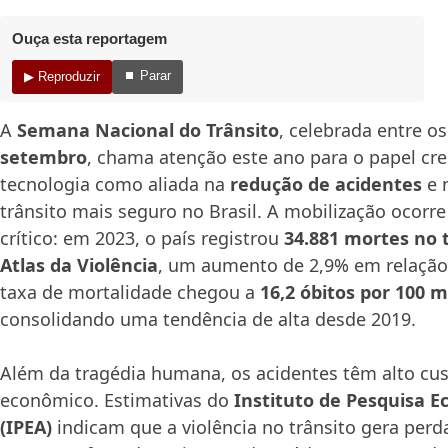
Ouça esta reportagem
⏹ Parar
▶ Reproduzir
A
Semana Nacional do Trânsito
, celebrada entre o
setembro
, chama atenção este ano para o papel cr
tecnologia como aliada na
redução de acidentes
e 
trânsito mais seguro no Brasil. A mobilização oco
crítico: em 2023, o país registrou
34.881 mortes no 
Atlas da Violência
, um aumento de 2,9% em relação 
taxa de mortalidade chegou a
16,2 óbitos por 100 m
consolidando uma tendência de alta desde 2019.
Além da tragédia humana, os acidentes têm alto cus
econômico. Estimativas do
Instituto de Pesquisa E
(IPEA)
indicam que a violência no trânsito gera perda