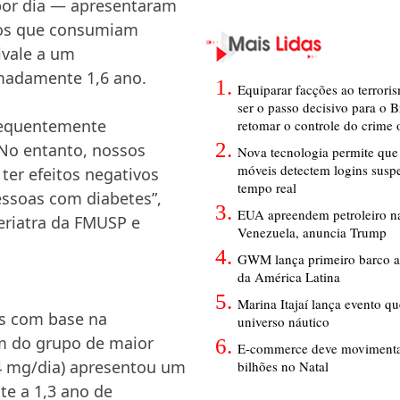
por dia — apresentaram
 os que consumiam
ivale a um
madamente 1,6 ano.
Equiparar facções ao terrori
ser o passo decisivo para o B
requentemente
retomar o controle do crime
 No entanto, nossos
Nova tecnologia permite que 
móveis detectem logins susp
er efeitos negativos
tempo real
essoas com diabetes”,
EUA apreendem petroleiro na
eriatra da FMUSP e
Venezuela, anuncia Trump
GWM lança primeiro barco a
da América Latina
Marina Itajaí lança evento q
os com base na
universo náutico
m do grupo de maior
E-commerce deve movimenta
4 mg/dia) apresentou um
bilhões no Natal
te a 1,3 ano de