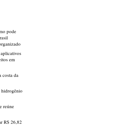
smo pode
rasil
 organizado
aplicativos
eitos em
 costa da
 hidrogênio
ue reúne
r R$ 26,82