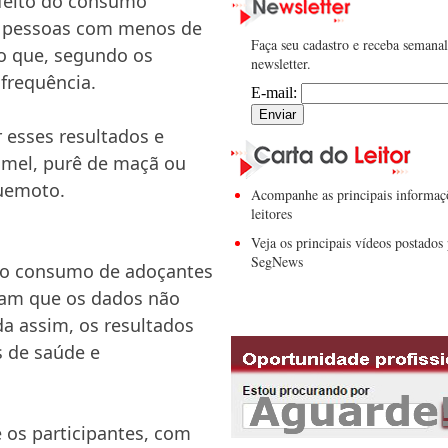
feito do consumo
e pessoas com menos de
Faça seu cadastro e receba semana
o que, segundo os
newsletter.
frequência.
E-mail:
 esses resultados e
o mel, purê de maçã ou
Suemoto.
Acompanhe as principais informaç
leitores
Veja os principais vídeos postados 
SegNews
e o consumo de adoçantes
ltam que os dados não
a assim, os resultados
s de saúde e
 os participantes, com