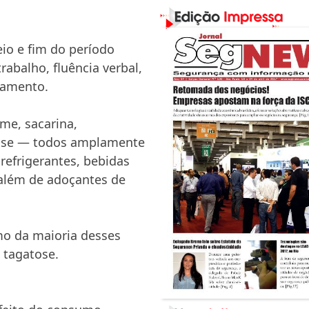
eio e fim do período
abalho, fluência verbal,
samento.
me, sacarina,
gatose — todos amplamente
refrigerantes, bebidas
 além de adoçantes de
mo da maioria desses
 tagatose.