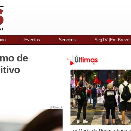
ado
Eventos
Serviços
SegTV [Em Breve]
umo de
itivo
@Freepik
Lei Maria da Penha chega 