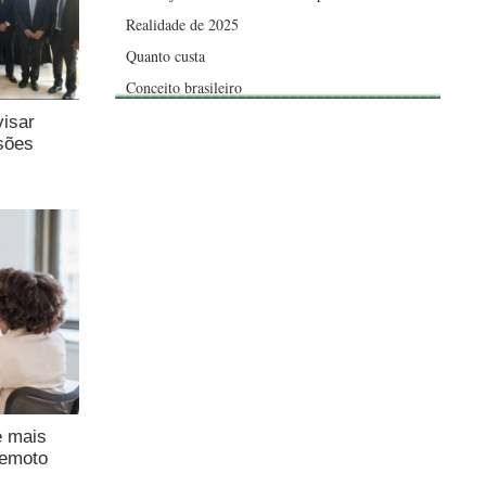
Realidade de 2025
Quanto custa
Conceito brasileiro
visar
sões
e mais
remoto