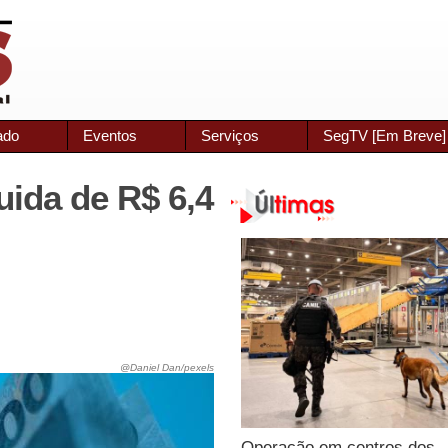
ado
Eventos
Serviços
SegTV [Em Breve]
uida de R$ 6,4
@Daniel Dan/pexels
Operação em centros dos