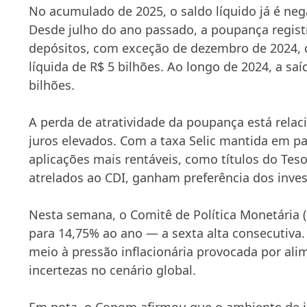
No acumulado de 2025, o saldo líquido já é neg
Desde julho do ano passado, a poupança regist
depósitos, com exceção de dezembro de 2024,
líquida de R$ 5 bilhões. Ao longo de 2024, a sa
bilhões.
A perda de atratividade da poupança está relac
juros elevados. Com a taxa Selic mantida em p
aplicações mais rentáveis, como títulos do Tes
atrelados ao CDI, ganham preferência dos inves
Nesta semana, o Comitê de Política Monetária (
para 14,75% ao ano — a sexta alta consecutiv
meio à pressão inflacionária provocada por ali
incertezas no cenário global.
Em nota, o Copom afirmou que o ambiente de i