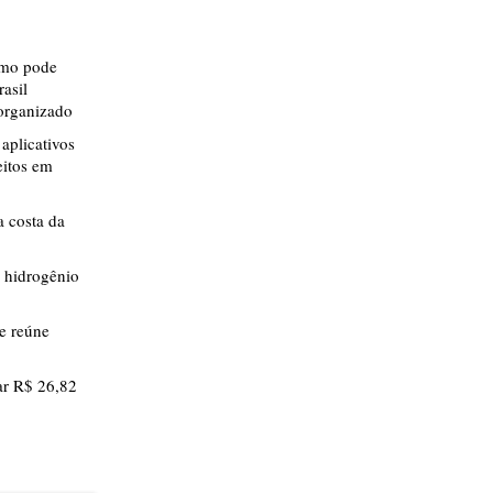
smo pode
rasil
 organizado
aplicativos
eitos em
 costa da
 hidrogênio
ue reúne
r R$ 26,82