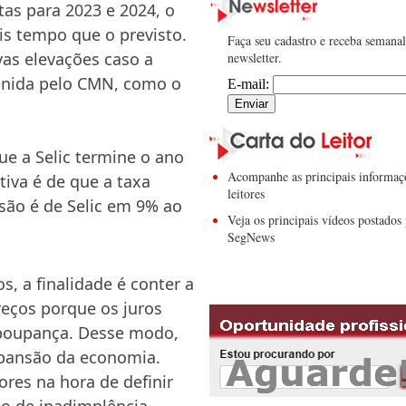
as para 2023 e 2024, o
is tempo que o previsto.
Faça seu cadastro e receba semana
vas elevações caso a
newsletter.
finida pelo CMN, como o
E-mail:
ue a Selic termine o ano
Acompanhe as principais informaç
tiva é de que a taxa
leitores
isão é de Selic em 9% ao
Veja os principais vídeos postados 
SegNews
, a finalidade é conter a
reços porque os juros
 poupança. Desse modo,
xpansão da economia.
ores na hora de definir
o de inadimplência,