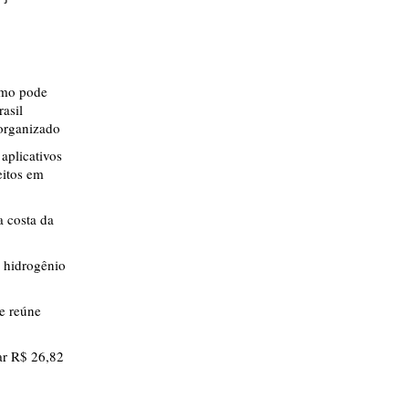
smo pode
rasil
 organizado
aplicativos
eitos em
 costa da
 hidrogênio
ue reúne
r R$ 26,82