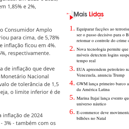
em 1,85% e 2%,
Equiparar facções ao terrori
s ao Consumidor Amplo
ser o passo decisivo para o B
ariou para cima, de 5,78%
retomar o controle do crime
e inflação ficou em 4%.
Nova tecnologia permite que 
,5%, respectivamente.
móveis detectem logins susp
tempo real
a de inflação que deve
EUA apreendem petroleiro na
Venezuela, anuncia Trump
o Monetário Nacional
GWM lança primeiro barco a
alo de tolerância de 1,5
da América Latina
a, o limite inferior é de
Marina Itajaí lança evento q
universo náutico
E-commerce deve movimenta
 inflação de 2024
bilhões no Natal
a - 3% - também com os