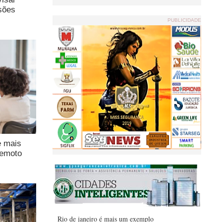
sões
PUBLICIDADE
e mais
remoto
Rio de janeiro é mais um exemplo