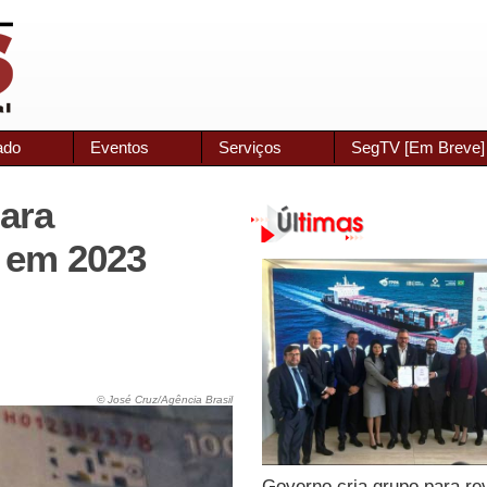
ado
Eventos
Serviços
SegTV [Em Breve]
ara
 em 2023
© José Cruz/Agência Brasil
Governo cria grupo para re